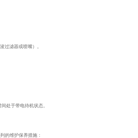
疏浚过滤器或喷嘴）。
时间处于带电待机状态。
些列的维护保养措施：