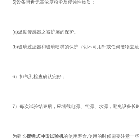
5)设备附近无高浓度粉尘及侵蚀性物质；
(a)温度传感器之被护层的保护。
(b)玻璃过滤器和玻璃喷嘴的保护（切不可用针或任何硬物去
6）排气孔检查确认完好；
7）每次试验结束后，应堵截电源、气源、水源，避免设备长
为延长
摆锤式冲击试验机
的使用寿命,使用的时候需要注意一