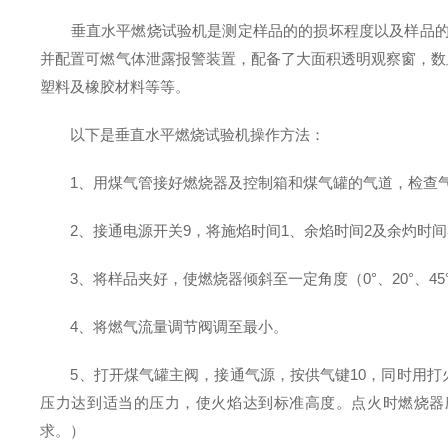
垂直水平燃烧试验机是测定样品的的损坏程度以及样品的线
并配置可燃气体泄露报警装置，配备了大面积透明观察窗，数
塑料及橡胶材料等等。
以下是垂直水平燃烧试验机操作方法：
1、用煤气管接好燃烧器及控制箱和煤气罐的气道，检查气
2、接通电源开关9，将施焰时间1、余焰时间2及余灼时间
3、将样品夹好，使燃烧器倾斜至一定角度（0°、20°、45
4、将燃气流量调节阀调至最小。
5、打开煤气罐主阀，接通气源，按供气键10，同时用打火机
压力达到适当的压力，使火焰达到标准高度。点火时燃烧器应
求。）