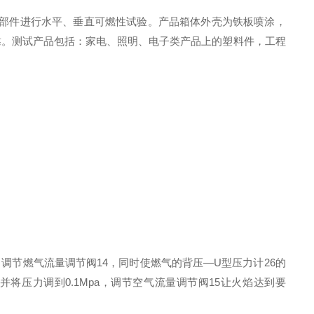
部件进行水平、垂直可燃性试验。产品箱体外壳为铁板喷涂，
靠。测试产品包括：家电、照明、电子类产品上的塑料件，工程
调节燃气流量调节阀14，同时使燃气的背压—U型压力计26的
压力调到0.1Mpa，调节空气流量调节阀15让火焰达到要