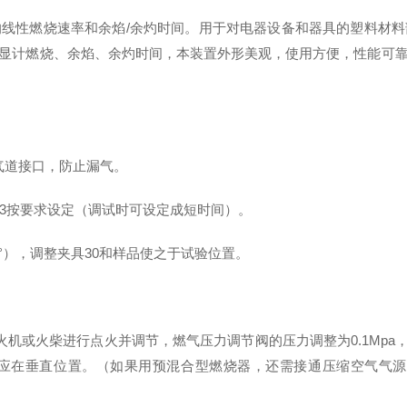
性燃烧速率和余焰/余灼时间。用于对电器设备和器具的塑料材料
显计燃烧、余焰、余灼时间，本装置外形美观，使用方便，性能可
道接口，防止漏气。
3按要求设定（调试时可设定成短时间）。
°），调整夹具30和样品使之于试验位置。
或火柴进行点火并调节，燃气压力调节阀的压力调整为0.1Mpa，
在垂直位置。（如果用预混合型燃烧器，还需接通压缩空气气源并将