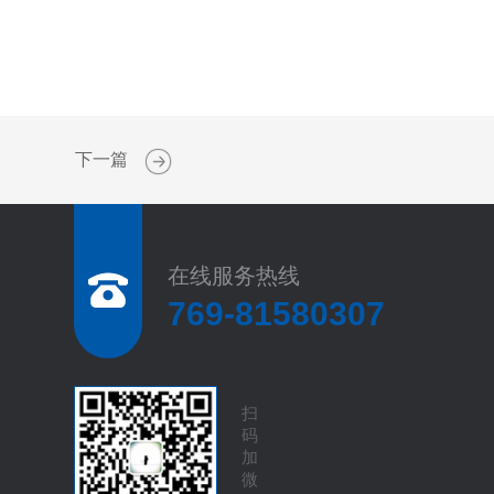
下一篇
在线服务热线
769-81580307
扫
码
加
微