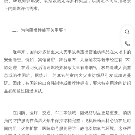
烧、45度倾斜燃烧、氧指数测定等多种类型，以满足不同应用场景
下的阻燃评估需求。
二、为何阻燃性能至关重要？
近年来，国内外多起重大火灾事故暴露出普通纺织品在火场中的
安全隐患。例如，宾馆窗帘、舞台幕布、儿童睡衣等若未经过有效阻
燃处理，在遇明火后迅速燃烧并释放大量有毒烟气，极易造成人员窒
息或逃生困难。据统计，约30%的室内火灾由纺织品引发或加速蔓
延。因此，各国纷纷出台强制性或推荐性标准，要求特定用途的纺织
品必须通过阻燃测试。
在消防、医疗、交通、军工等领域，阻燃纺织品更是重要。消防
员的防护服需在高温火焰中保持结构完整；飞机座椅面料必须在短时
间内阻止火焰扩散；医院病号服则需防止静电引燃氧气环境。这些严