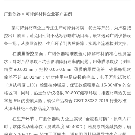
广测仪器 × 可降解材料企业客户案例
某可降解材料企业专注生产可降解薄膜、餐盒等产品，为严格把
控出厂质量，避免因性能不达标影响市场口碑，最终选购广测仪器设
备一批，从质量管控、生产环节到售后保障，实现全流程检测支持。
在
质量管控
层面，广测仪器精准覆盖可降解材料的核心检测需
求：针对产品厚度不均会影响降解速率的问题，用薄膜厚度仪（测量
精度 ±0.001mm）把控 0.05-0.5mm 薄膜的厚度偏差，确保每批次
偏差不超 ±0.02mm；针对使用中易破损的痛点，电子万能试验机
（测试精度 ±1%）检测拉伸强度，保证数值稳定在 15-30MPa 的合
格区间；同时，热重分析仪模拟 30-80℃储存环境，排查材料热失重
率超 5% 的变质风险，确保产品符合 GB/T 38082-2019 行业标准，
从源头杜绝不合格品流入市场。
在
生产环节
，广测仪器助力企业实现 “全流程盯防"：原料入厂
时，熔体流动速率仪（测试温度 50-400℃）检测原料熔融指数，确
保在 2-10g/10min 的加工区间内，避免因原料问题导致生产卡顿；