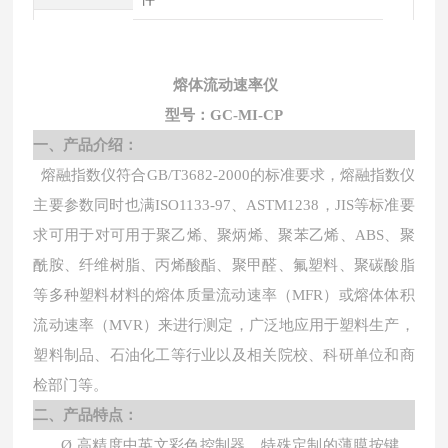
熔体流动速率仪
型号：
GC-MI-CP
一、产品介绍：
熔融指数仪符合
GB/T3682-2000的标准要求，熔融指数仪
主要参数同时也满ISO1133-97、ASTM1238，JIS等标准要
求可用于对可用于聚乙烯、聚炳烯、聚苯乙烯、ABS、聚
酰胺、纤维树脂、丙烯酸酯、聚甲醛、氟塑料、聚碳酸脂
等多种塑料材料的熔体质量流动速率（MFR）或熔体体积
流动速率（MVR）来进行测定，
广泛地应用于塑料生产，
塑料制品、石油化工等行业以及相关院校、科研单位和商
检部门等。
二、
产品特点：
Ø
高精度中英文彩色控制器，特殊定制的薄膜按键，