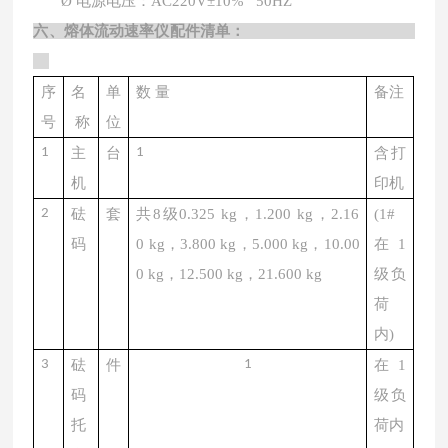
Ø
电源电压：
AC220V±10% 50HZ
六、
熔体流动速率仪
配件清单：
序
名
单
数
量
备注
号
称
位
1
主
台
1
含打
机
印机
2
砝
套
共
8级0.325
kg
，
1.200 kg
，
2.16
(1#
码
0
kg
，
3.800
kg
，
5.000
kg
，
10.00
在1
0
kg
，
12.
5
00
kg
，
21.600
kg
级负
荷
内)
3
砝
件
1
在
1
码
级负
托
荷内