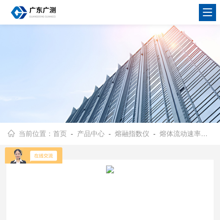
当前位置：
首页
-
产品中心
-
熔融指数仪
-
熔体流动速率仪
-