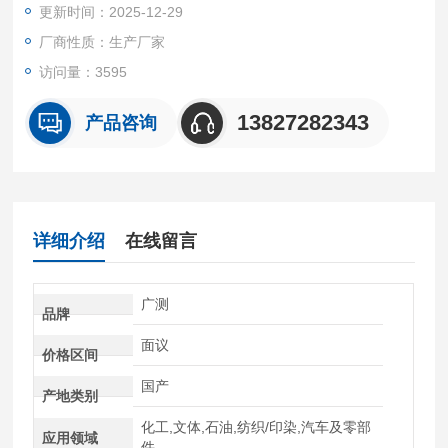
更新时间：2025-12-29
温度较低的塑料测试，广泛地应用于塑料生产，塑料制品、石油
化工等行业以及相关院校、科研单位和商检部门。
厂商性质：生产厂家
访问量：3595
13827282343
产品咨询
详细介绍
在线留言
广测
品牌
面议
价格区间
国产
产地类别
化工,文体,石油,纺织/印染,汽车及零部
应用领域
件