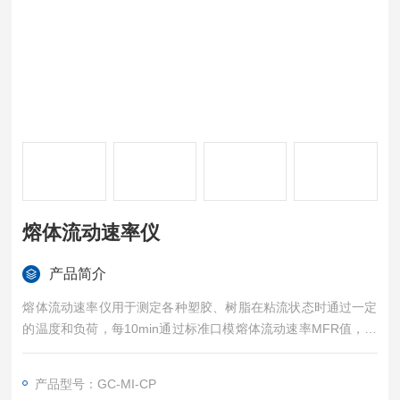
熔体流动速率仪
产品简介
熔体流动速率仪用于测定各种塑胶、树脂在粘流状态时通过一定
的温度和负荷，每10min通过标准口模熔体流动速率MFR值，它
适用于熔融温度较高的聚碳酸酯、聚芳砜、氟塑料、尼龙等工程
塑料，也适用于聚乙烯（PE）、聚苯乙烯（PS）、聚丙烯（P
产品型号：GC-MI-CP
P）、ABS树脂、聚甲醛（POM）、聚碳酸酯（PC）树脂等熔融