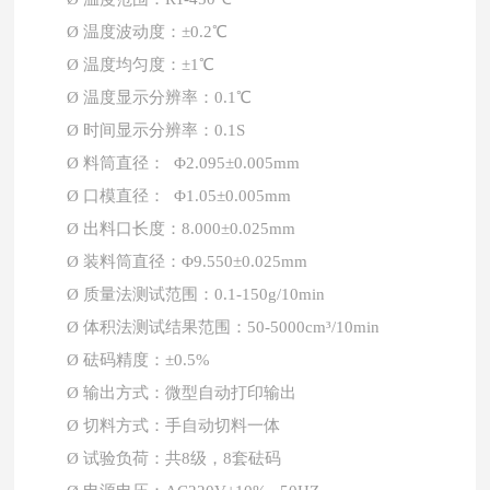
Ø
温度波动度：
±0.2℃
Ø
温度均匀度：
±1℃
Ø
温度显示分辨率：
0.1℃
Ø
时间显示分辨率：
0.1S
Ø
料筒直径：
Φ2.095±0.005mm
Ø
口模直径：
Φ
1.05
±0.005mm
Ø
出料口长度：
8.000±0.025mm
Ø
装料筒直径：
Φ9.550±0.025mm
Ø
质量法测试范围：
0.1-150g/10min
Ø
体积法
测试结果范围：
50-5000cm³/10min
Ø
砝码精度：
±0.5%
Ø
输出方式：微型自动打印输出
Ø
切料方式：手自动切料一体
Ø
试验负荷：共
8级，8套砝码