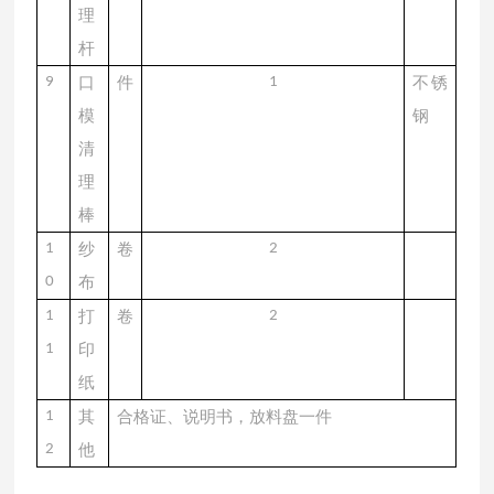
理
杆
9
口
件
1
不锈
模
钢
清
理
棒
1
纱
卷
2
0
布
1
打
卷
2
1
印
纸
1
其
合格证、说明书，放料盘一件
2
他