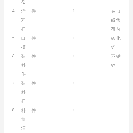
盘
4
活
件
1
在
1
塞
级负
杆
荷内
5
口
件
1
碳化
模
钨
6
装
件
1
不锈
料
钢
斗
7
装
件
1
料
杆
8
料
件
1
筒
清