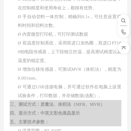
在控制精度和使用寿命上，都很有优势。
Ø
手自动切料一体控制，精确到
0.1s，可任意设置切
料时间和切料次数。
Ø
内置微型打印机，可打印测试数据
Ø
双温度控制系统，采用双进口加热圈，双进口
PT10
0铂电阻传感器，上下段独立控温，提高测试精度以及
温度的稳定度。
Ø
增加位移传感器，可测试
MVR（体积法），精度为
0.001mm。
Ø
可通过
USB连接电脑，并可通过软件在电脑上设置
试验条件，打印数据，并存储数据(选配）。
三、测试方式：质量法、体积法（
MFR、MVR）
四、显示方式：中英文彩色液晶显示
五、主要技术参数：
Ø
温度范围：
RT
-450℃