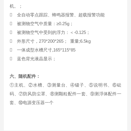
机。；
 全自动零点跟踪、蜂鸣器报警、超载报警功能
 被测物空气中质量：≥0.25g；
 被测物空气中受到的浮力：＜-0.125；
 外形尺寸，270*200*265； 重量;6.5kg
 一体成型水槽尺寸,165*115*85
 蓝色背光液晶显示；
六、随机配件：
①主机、②水槽、③测量台、④镊子、⑤说明书、⑥砝
码、⑦防风防尘罩、⑧测颗粒配件一套、⑨测浮体配件一
套、⑩电源变压器一个