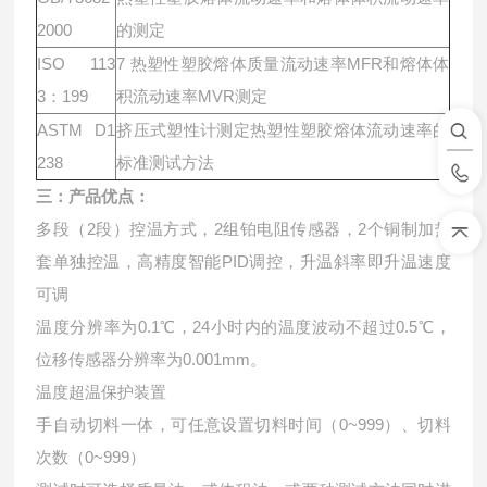
2000
的测定
ISO 113
7 热塑性塑胶熔体质量流动速率MFR和熔体体
3：199
积流动速率MVR测定
ASTM D1
挤压式塑性计测定热塑性塑胶熔体流动速率的
238
标准测试方法
三：产品优点：
多段（2段）控温方式，2组铂电阻传感器，2个铜制加热
套单独控温，高精度智能PID调控，升温斜率即升温速度
可调
温度分辨率为0.1℃，24小时内的温度波动不超过0.5℃，
位移传感器分辨率为0.001mm。
温度超温保护装置
手自动切料一体，可任意设置切料时间（0~999）、切料
次数（0~999）