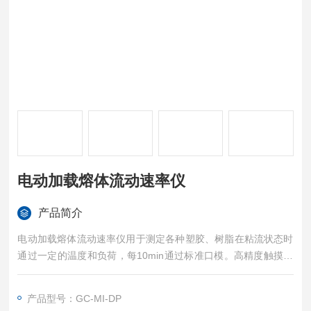
电动加载熔体流动速率仪
产品简介
电动加载熔体流动速率仪用于测定各种塑胶、树脂在粘流状态时
通过一定的温度和负荷，每10min通过标准口模。高精度触摸屏
控制器，7寸触摸屏，可以存储并列印zui近测试条件及数据，测
试打印菜单的设定包括测试时间(系统默认)、材料名称、测试条
产品型号：GC-MI-DP
件（温度、砝码重量、切料时间间隔）、测试结果数据。