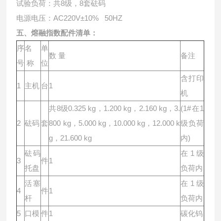
试验负荷：共8级，8套砝码
电源电压：AC220V±10% 50HZ
五、熔融指数配件清单：
序
名
单
数 量
备注
号
称
位
含打印
1
主机
台
1
机
共8级0.325 kg，1.200 kg，2.160 kg，3.
(1#在1
2
砝码
套
800 kg，5.000 kg，10.000 kg，12.000 k
级负荷
g，21.600 kg
内)
砝码
在1级
3
件
1
托盘
负荷内
活塞
在1级
4
件
1
杆
负荷内
5
口模
件
1
碳化钨