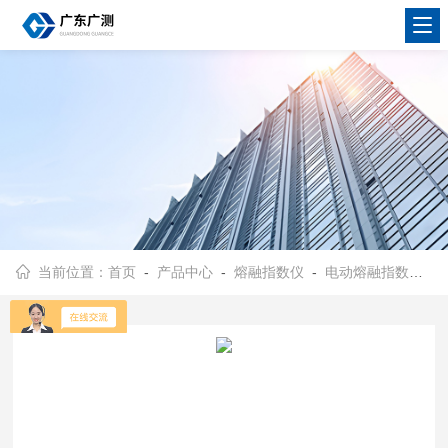
当前位置：
首页
-
产品中心
-
熔融指数仪
-
电动熔融指数仪
-