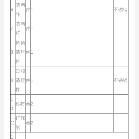
装料
6
件
1
不锈钢
斗
装料
7
件
1
杆
料筒
8
清理
件
1
杆
口模
9
清理
件
1
不锈钢
棒
1
纱布
卷
2
0
打印
11
卷
2
纸
1