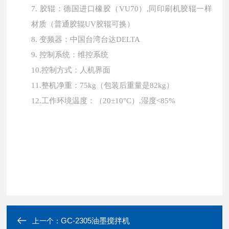
7.
胶辊：德国进口橡胶（
VU70
）
,
同印刷机胶辊一样
材质（普通胶辊
UV
胶辊可换）
8.
变频器：中国台湾台达
DELTA
9.
控制系统：维控系统
10.
控制方式：人机界面
11.
整机净重：
75kg
（包装后重量是
82kg
）
12.
工作环境温度：（
20
±
10
°
C
）
,
湿度
<85%
GC-2305油墨搅拌机
上一个：