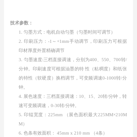
技术参数：
1.
匀墨方式：电机自动匀墨（匀墨时间可调节）
2.
印刷压力：
-1
～
+1mm
手动调节，印刷压力可根据
印材厚度外置精确调节
3.
匀墨速度
:
三档直接调速，分别为
400
、
550
、
700
转
/
分钟。印刷速度可根据油墨的特
性（粘稠度）和纸张
的特性（软硬度）换档调节，可变频调速
0-1000
转
/
分
钟。
4.
展色速度：三档直接调速：
10
、
15
、
20
转
/
分钟，转
速可变频调速，
0-30
转
/
分钟。
5.
印辊宽度：
225mm
（展色面积最大
225MM
×
210M
M
）
6.
色条有效面积：
45mm x 210 mm
（
4
条）