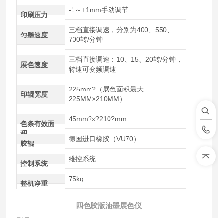
-1～+1mm手动调节
印刷压力
三档直接调速，分别为400、550、
匀墨速度
700转/分钟
三档直接调速：10、15、20转/分钟，
展色速度
转速可变频调速
225mm?（展色面积最大
印辊宽度
225MM×210MM）
45mm?x?210?mm
色条有效面
积
德国进口橡胶（VU70）
胶辊
维控系统
控制系统
75kg
整机净重
四色胶版油墨展色仪