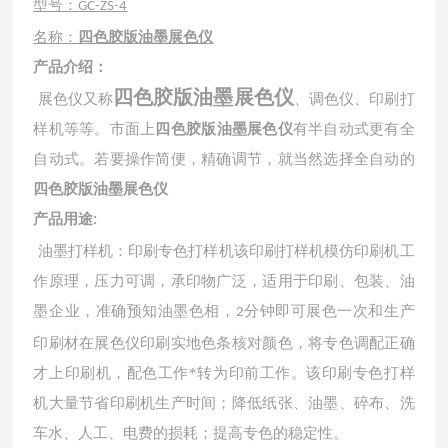
型号：
GC-ZS-4
名称：
四色胶版油墨展色仪
产品介绍
：
四色胶版油墨展色仪
展色仪又称
、调色仪、印刷打
样机等等。市面上
四色胶版油墨展色仪
有半自动式更有全
自动式。若要操作简便，精确调节，就当然选择全自动的
四色胶版油墨展色仪
产品用途
:
油墨打样机：印刷专色打样机该印刷打样机模仿印刷机工
作原理，压力可调，承印物广泛，适用于印刷、包装、油
墨企业，准确预知油墨色相，
分钟即可展色一次和生产
2
印刷材在展色仪印刷实地色条核对颜色，将专色调配正确
才上印刷机，配色工作*转为印前工作。该印刷专色打样
机大量节省印刷机生产时间；降低纸张、油墨、碎布、洗
车水、人工、电费的损耗；提高专色的稳定性。