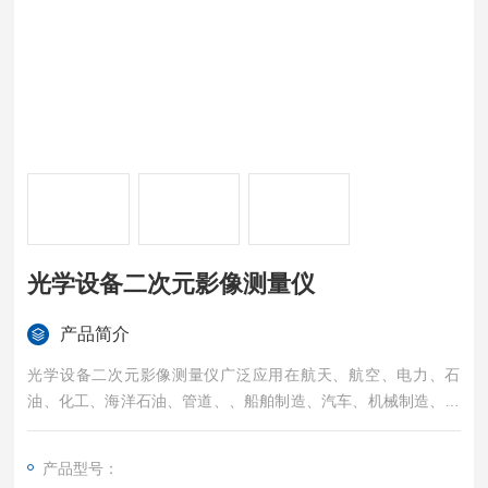
光学设备二次元影像测量仪
产品简介
光学设备二次元影像测量仪广泛应用在航天、航空、电力、石
油、化工、海洋石油、管道、、船舶制造、汽车、机械制造、冶
金，金属加工业、钢结构、铁路交通、核能电力、高校等行业，
二次元测量使用本身的硬件（CCD，目镜，物镜数据线，视频采
产品型号：
集卡）将所能捕捉到的图像通过数据线传输到电脑的数据采集卡