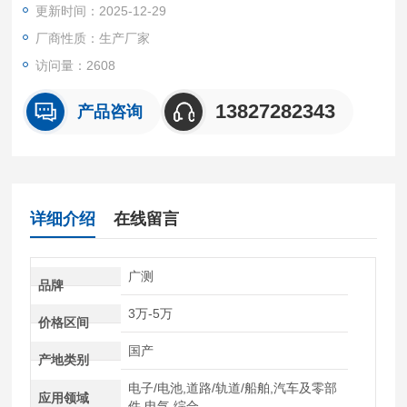
更新时间：2025-12-29
中，之后由软件在电脑显示器上成像，由操作员用鼠标在电脑上
进行快速的测量。
厂商性质：生产厂家
访问量：2608
13827282343
产品咨询
详细介绍
在线留言
广测
品牌
3万-5万
价格区间
国产
产地类别
电子/电池,道路/轨道/船舶,汽车及零部
应用领域
件,电气,综合