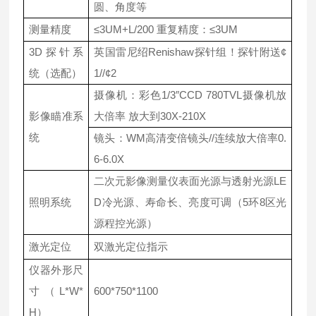
圆、角度等
测量精度
≤3UM+L/200 重复精度：≤3UM
3D探针系
英国雷尼绍Renishaw探针组！探针附送¢
统（选配）
1//¢2
摄像机：彩色1/3″CCD 780TVL摄像机放
影像瞄准系
大倍率 放大到30X-210X
统
镜头：WM高清变倍镜头//连续放大倍率0.
6-6.0X
二次元影像测量仪表面光源与透射光源LE
照明系统
D冷光源、寿命长、亮度可调（5环8区光
源程控光源）
激光定位
双激光定位指示
仪器外形尺
寸（L*W*
600*750*1100
H）