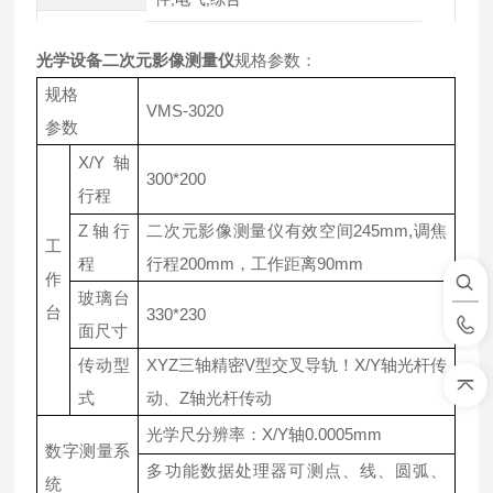
光学设备二次元影像测量仪
规格参数：
规格
VMS-3020
参数
X/Y轴
300*200
行程
Z轴行
二次元影像测量仪有效空间245mm,调焦
工
程
行程200mm，工作距离90mm
作
玻璃台
台
330*230
面尺寸
传动型
XYZ三轴精密V型交叉导轨！X/Y轴光杆传
式
动、Z轴光杆传动
光学尺分辨率：X/Y轴0.0005mm
数字测量系
多功能数据处理器可测点、线、圆弧、
统