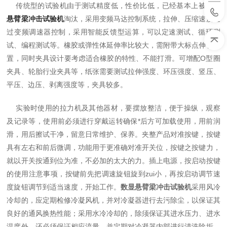
传统型的试验机由于测试精度低，性价比低，已经基本上被
数显
悬臂梁冲击试验机
淘汰，采用变频马达控制系统，拉伸、压缩速度通
过变频调速器控制，采用智能反馈型运算，可以定速测试、循环测
试、编程测试等。橡胶或弹性体延伸率比较大，需附带大标点伸长装
置，同时夹具设计要考虑适合橡胶的特性、不能打滑。可增配O型圈
夹具、轮胎行业夹具等，纸张需要测试拉伸强度、环压强度、竖压、
平压、边压、剥离强度等，夹具较多。
实验时使用的拉力机及其他器材，要摆放整洁，便于操纵，观察
及记录等，使用前必须进行穿戴运转确保*后方可加载使用，用前润
滑，用后擦试干净，留意日常维护、保养。夹整产品对准按键，按键
具有左右和前后微调，功能用于更准确对准开关位，按键之按键力，
就以开关按通到位为准，不必加的太大的力。插上电源，按启动按键
的使用注意事项，按键前先把调速旋钮旋到zui小，再按启动调节速
度旋钮调节到适当速度，开始工作。
数显悬臂梁冲击试验机
采用风冷
冷却的，应定期检修冷凝风机，并对冷凝器进行去污除尘，以保证其
良好的通风换热性能；采用水冷冷却的，除须保证其进水压力、进水
温度外，还必须保证相应流量，并定期对冷凝器内部进行清洗除垢，