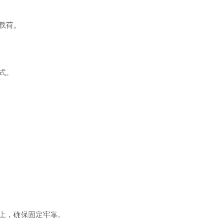
击载荷。
方式。
置上，确保固定牢靠。