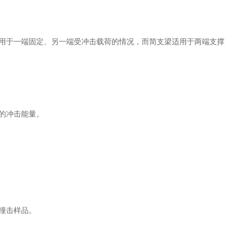
适用于一端固定、另一端受冲击载荷的情况，而简支梁适用于两端支
需的冲击能量。
并撞击样品。