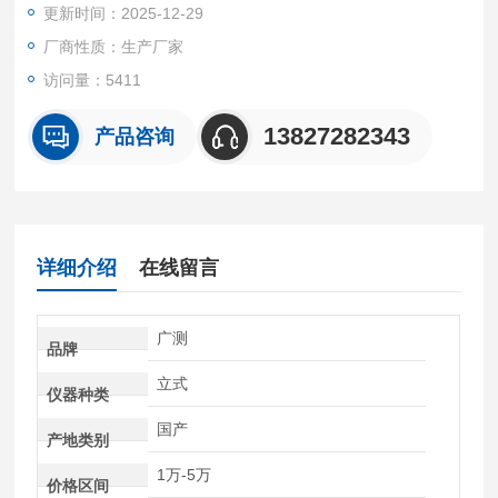
更新时间：2025-12-29
检验检疫局、纸品、食品、车辆、汽配零部件、金属、化学、建
材等行业工厂单位品管检测之用。
厂商性质：生产厂家
访问量：5411
13827282343
产品咨询
详细介绍
在线留言
广测
品牌
立式
仪器种类
国产
产地类别
1万-5万
价格区间