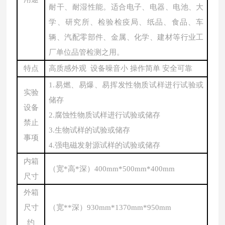
耐干、耐湿性能。适合电子、电器、电池、大
学、研究所、检验检疫局、纸品、食品、车
辆、汽配零部件、金属、化学、建材等行业工
厂单位品管检测之用。
特点
高质感外观
设备噪音小
操作简单
安全可靠
1.易燃、易爆、易挥发性物质试样进行试验或
实验
储存
设备
2.腐蚀性物质试样进行试验或储存
禁止
3.生物试样的试验或储存
事项
4.强电磁发射源试样的试验或储存
内箱
（宽
*高*深）400mm*500mm*400mm
尺寸
外箱
尺寸
（宽
**深）930mm*1370mm*950mm
约