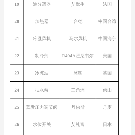
19
油分离器
艾默生
法国
20
加热器
台德
中国台湾
21
冷凝
风机
马尔风机
中国海宁
22
制冷剂
R404A霍尼韦尔
美国
23
冷冻油
冰熊
英国
24
抽水泵
三角洲
佛山
25
蒸发压力调节阀
丹佛斯
丹麦
26
水位开关
艾礼富
日本