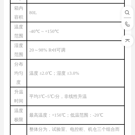
箱内
80L
容积
温度
-
40
℃ ~ +150℃
范围
湿度
20～98% R•H可调
范围
分布
均匀
温度
±2.0℃；湿度 ±3.0%
度
升温
平均
3℃~5℃/分，非线性升温
时间
温度
最高温度
：
+150℃；低温范围：-
2
0℃
极限
整体分为，试验室、电控柜、机仓三个组合而