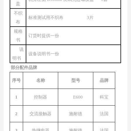
盖
不织
标准测试用不织布
3片
布
规格
订货时提供一份
书
说
设备说明书一份
明书
部分配件品牌
序号
名称
型号
品牌
1
控制器
E600
科宝
2
交流接触器
施耐德
法国
3
热继电器
施耐德
法国