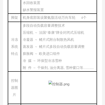
水回收装置
缺水警报装置
脚架
机身底部装设聚氨脂活动万向车轮
4个
多段自动负载容量调整技术
压缩机
~ 法国“泰康"牌全封闭式压缩机
冷冻
冷凝器
~ 鳍片式附台制散热风机
系统
蒸发器
~ 鳍片式多段自动负载容量调整
特点
膨胀阀
~ 欧美进口组件
冷
媒
~ 环保型冷冻雪种
附
件
~ 干燥剂, 油分离器, 雪种窗口等………
控制
器图
片