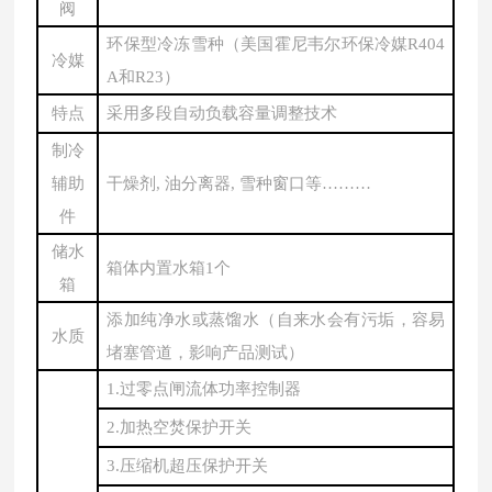
阀
环保型冷冻雪种（美国霍尼韦尔环保冷媒
R404
冷媒
A和R23）
特点
采用多段自动负载容量调整技术
制冷
辅助
干燥剂
, 油分离器, 雪种窗口等………
件
储水
箱体内置水箱
1个
箱
添加纯净水或蒸馏水（自来水会有污垢，容易
水质
堵塞管道，影响产品测试）
1.过零点闸流体功率控制器
2.加热空焚保护开关
3.压缩机超压保护开关