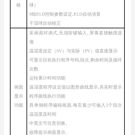
格
球）
9组P.I.D控制参数设定,P.I.D自动演算
干湿球自动校正
采画面对谈式
,无须按键输入, 屏幕直接触摸选
项
温湿度设定（
SV）与实际（PV）值直接显示
可显示目前执行程序号码
,段次,剩余时间及循环
次数
运转累计时间功能
画面
温湿度程序设定值以图形曲线显示
,具实时显示
显示
程序曲线执行功能
功能
具单独程序编辑画面
,每页最少可输入5个段次
温湿度及时间
中英文可任意切换。
故障提示画面显示。