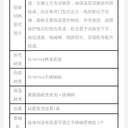
成：左侧上方为试验室，由保温层试验室内胆
箱体
组成，向左单开门型式出入；电控柜位于右
结构
侧，面板主要由温度控制仪、开关按扭、故障
形式
保护指示灯组合而成；机仓置于试验室下方，
简介
由过滤器、电磁阀、线路部分、压缩机等配件
组成。
外壳
SUS#304烤漆表面
材质
内箱
SUS#304不锈钢板;
材质
保温
聚胺脂硬质发泡＋玻璃棉
材质
迫紧
硅胶发泡迫紧
1条
置物
箱体内设有高度可调之不锈钢置物架
2个
架