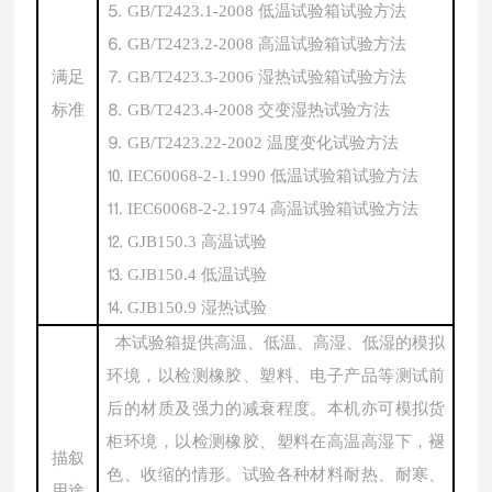
⒌
GB/T2423.1-2008
低温试验箱试验方法
⒍
GB/T2423.2-2008
高温试验箱试验方法
满足
⒎
GB/T2423.3-2006
湿热试验箱试验方法
标准
⒏
GB/T2423.4-2008
交变湿热试验方法
⒐
GB/T2423.22-2002
温度变化试验方法
⒑
IEC60068-2-1.1990
低温试验箱试验方法
⒒
IEC60068-2-2.1974
高温试验箱试验方法
⒓
GJB150.3
高温试验
⒔
GJB150.4
低温试验
⒕
GJB150.9
湿热试验
本试验箱提供高温、低温、高湿、低湿的模拟
环境，以检测橡胶、塑料、电子产品等测试前
后的材质及强力的减衰程度。本机亦可模拟货
柜环境，以检测橡胶、塑料在高温高湿下，褪
描叙
色、收缩的情形。试验各种材料耐热、耐寒、
用途