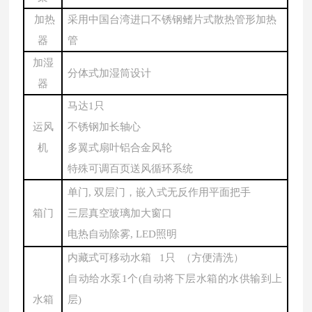
加热
采用中国台湾进口不锈钢鳍片式散热管形加热
器
管
加湿
分体式加湿筒设计
器
马达
1只
运风
不锈钢加长轴心
机
多翼式扇叶铝合金风轮
特殊可调百页送风循环系统
单门
, 双层门，嵌入式无反作用平面把手
箱门
三层真空玻璃加大窗口
电热自动除雾
, LED照明
内藏式可移动水箱
1只 （方便清洗）
自动给水泵
1个(自动将下层水箱的水供输到上
水箱
层)