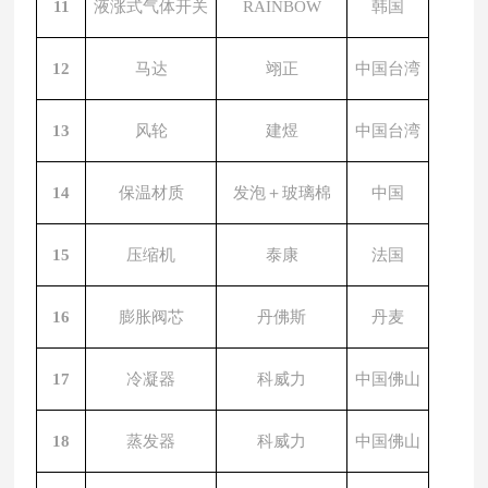
11
液涨式气体开关
RAINBOW
韩国
12
马达
翊正
中国台湾
13
风轮
建煜
中国台湾
14
保温材质
发泡＋玻璃棉
中国
15
压缩机
泰康
法国
16
膨胀阀芯
丹佛斯
丹麦
17
冷凝器
科威力
中国佛山
18
蒸发器
科威力
中国佛山