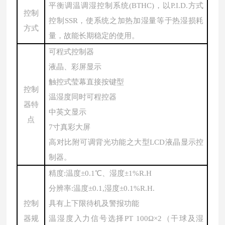
平衡调温调湿控制系统
(BTHC)，以P.I.D.方式
控制
控制SSR，使系统之加热加湿量等于热湿损耗
方式
量，故能长期稳定的使用。
可程式控制器
液晶、彩屏显示
触控式莹幕直接按键型
控制
温湿度同时可程控器
器特
中英文显示
点
7寸真彩大屏
高对比附可调背光功能之大型
LCD液晶显示控
制器。
精度
:温度±0.1℃、湿度±1%R.H
分辨率
:温度±0.1,湿度±0.1%R.H.
控制
具有上下限待机及警报功能
器规
温湿度入力信号选择
PT 100Ω×2（干球及湿