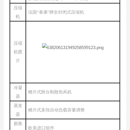
压缩
法国
“泰康"牌全封闭式压缩机
机
压缩
机图
片
冷凝
鳍片式附台制散热风机
器
蒸发
鳍片式多段自动负载容量调整
器
膨胀
欧美进口组件