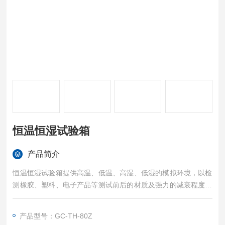
恒温恒湿试验箱
产品简介
恒温恒湿试验箱提供高温、低温、高湿、低湿的模拟环境，以检
测橡胶、塑料、电子产品等测试前后的材质及强力的减衰程度。
本机亦可模拟货柜环境，以检测橡胶、塑料在高温高湿下，褪
色、收缩的情形。试验各种材料耐热、耐寒、耐干、耐湿性能。
产品型号：GC-TH-80Z
高低温湿热交变试验箱适合电子、电器、电池、大学、研究所、