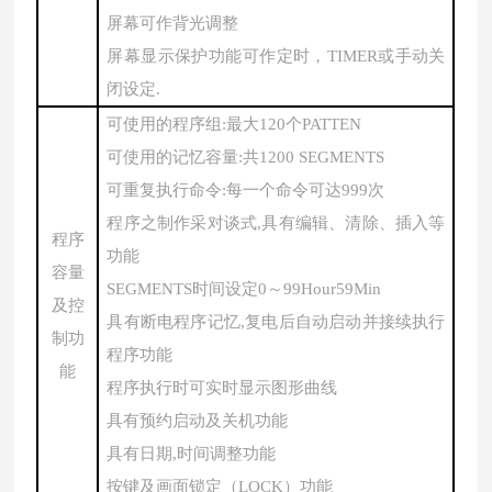
屏幕可作背光调整
屏幕显示保护功能可作定时，
TIMER或手动关
闭设定.
可使用的程序组
:最大120个PATTEN
可使用的记忆容量
:共1200 SEGMENTS
可重复执行命令
:每一个命令可达999次
程序之制作采对谈式
,具有编辑、清除、插入等
程序
功能
容量
SEGMENTS时间设定0～99Hour59Min
及控
具有断电程序记忆
,复电后自动启动并接续执行
制功
程序功能
能
程序执行时可实时显示图形曲线
具有预约启动及关机功能
具有日期
,时间调整功能
按键及画面锁定（
LOCK）功能