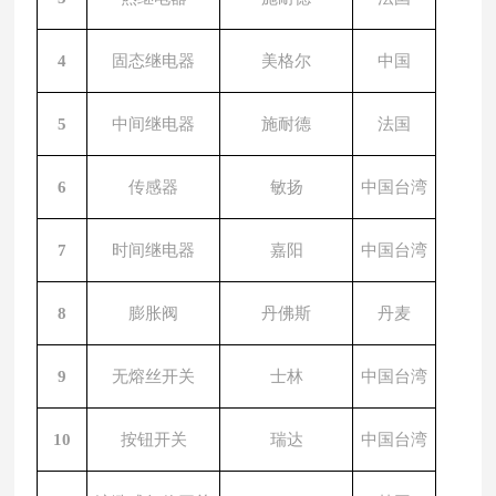
4
固态继电器
美格尔
中国
5
中间继电器
施耐德
法国
6
传感器
敏扬
中国台湾
7
时间继电器
嘉阳
中国台湾
8
膨胀阀
丹佛斯
丹麦
9
无熔丝开关
士林
中国台湾
10
按钮开关
瑞达
中国台湾