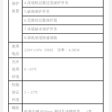
4.压缩机过载过流保护开关
保护
装置
5.缺相保护开关
6.无熔丝过载保护器
7.水箱缺水保护开关
8.加热加湿快速保险
使用
220V±10% 50HZ 功率：4.5KW
电压
允许
使用
0 ~35℃
环境
性能
保证
5 ~ 25℃
环境
螺纹
机身左侧
Ø50mm 测试孔连螺纹盖 1套