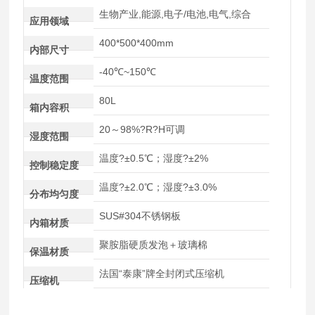
生物产业,能源,电子/电池,电气,综合
应用领域
400*500*400mm
内部尺寸
-40℃~150℃
温度范围
80L
箱内容积
20～98%?R?H可调
湿度范围
温度?±0.5℃；湿度?±2%
控制稳定度
温度?±2.0℃；湿度?±3.0%
分布均匀度
SUS#304不锈钢板
内箱材质
聚胺脂硬质发泡＋玻璃棉
保温材质
法国“泰康”牌全封闭式压缩机
压缩机