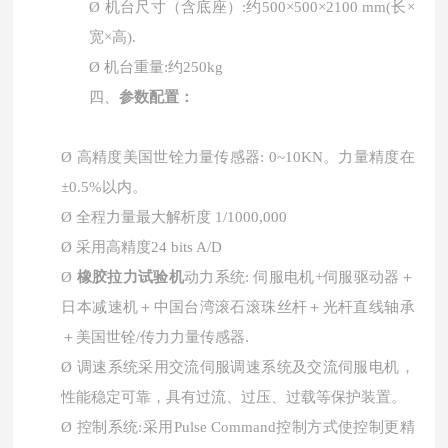
Ø
机台尺寸
（
含底座）
:约500×500×
21
00 mm(长×
宽×高).
Ø
机台重量
:约250kg
四、
参数配置：
Ø
高精度美国世铨力量传感器
: 0~
10
KN。力量精度在
±0.5%以内。
Ø
全程力量最大解析度
1/1000,000
Ø
采用高精度
24 bits A/D
Ø
橡胶拉力试验机
动力系统
: 伺服电机+伺服
驱动
器＋
日本减速机＋中国台湾滚石滚珠丝杆＋光杆直线轴承
＋美国世铨
/传力力量
传感器
.
Ø
调速系统采用交流伺服调速系统及交流伺服电机，
性能稳定可靠，具有过流、过压、过载等保护装置。
Ø
控制系统
:采用Pulse Command控制方式使控制更精