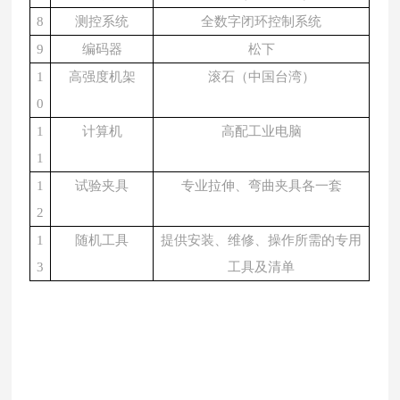
8
测控系统
全数字闭环控制系统
9
编码器
松下
1
高强度机架
滚石（中国台湾）
0
1
计算机
高配工业电脑
1
1
试验夹具
专业拉伸、弯曲夹具各一套
2
1
随机工具
提供安装、维修、操作所需的专用
3
工具及清单