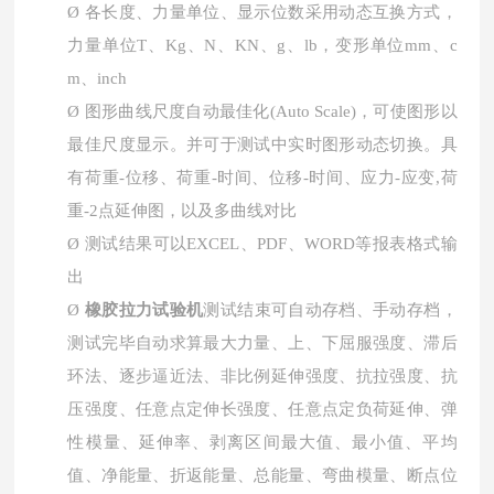
Ø
各长度、力量单位、显示位数采用动态互换方式，
力量单位
T、Kg、N、KN、g、lb，变形单位mm、c
m、inch
Ø
图形曲线尺度自动最佳化
(Auto Scale)，可使图形以
最佳尺度显示。并可于测试中实时图形动态切换。具
有荷重-位移、荷重-时间、位移-时间、应力-应变,荷
重-2点延伸图，以及多曲线对比
Ø
测试结果可以
EXCEL、PDF、WORD等报表格式输
出
Ø
橡胶拉力试验机
测试结束可自动存档、手动存档，
测试完毕自动求算最大力量、上、下屈服强度、滞后
环法、逐步逼近法、非比例延伸强度、抗拉强度、抗
压强度、任意点定伸长强度、任意点定负荷延伸、弹
性模量、延伸率、剥离区间最大值、最小值、平均
值、净能量、折返能量、总能量、弯曲模量、断点位