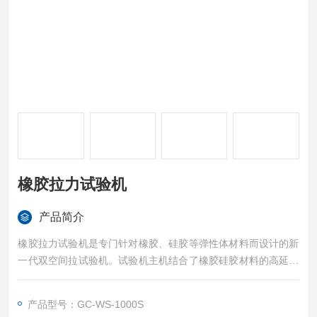
橡胶拉力试验机
产品简介
橡胶拉力试验机是专门针对橡胶、硅胶等弹性体材料而设计的新
一代双空间拉试验机。试验机主机结合了橡胶硅胶材料的高延伸
性，加高有效测量范围，外形美观，操作方便，性能稳定可靠。
计算机系统通过控制器，经调速系统控制交流伺服电机转动，经
产品型号：GC-WS-1000S
减速系统减速后通过精密丝杠副带动移动横梁上升、下降，完成