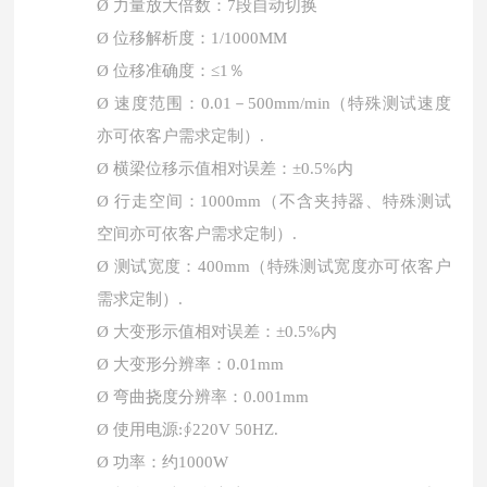
Ø
力量放大倍数：
7段自动切换
Ø
位移解析度：
1/1000MM
Ø
位移准确度：
≤1％
Ø
速度范围：
0.01－500mm/min（特殊测试速度
亦可依客户需求定制）.
Ø
横梁位移示值相对误差：
±0.5%内
Ø
行走空间：
10
00mm（不含夹持器、特殊测试
空间亦可依客户需求定制）.
Ø
测试宽度：
400mm（特殊测试宽度亦可依客户
需求定制）.
Ø
大变形示值相对误差：
±0.5%内
Ø
大变形分辨率：
0.01mm
Ø
弯曲挠度分辨率：
0.001mm
Ø
使用电源
:∮220V 50HZ.
Ø
功率：约
1000W