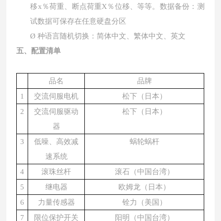
移
x％荷重、断点荷重X％位移、等等。数据备份：测
试数据可保存在任意硬盘分区
Ø
种语言随机切换：简体中文、繁体中文、英文
五、配置清单
品名
品牌
1
交流伺服电机
松下（日本）
2
交流伺服驱动
松下（日本）
器
3
低噪、高效减
蜗轮蜗杆
速系统
4
滚珠丝杆
滚石（中国台湾）
5
继电器
欧姆龙（日本）
6
力量传感器
铨力（美国）
7
限位保护开关
阳明（中国台湾）