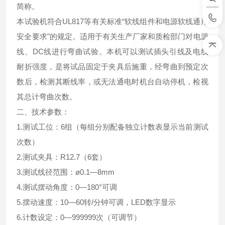
简称。
本试验机符合UL817等有关标准“软线组件和电源软线通用
安全要求"的规定。适用于有关生产厂家和质检部门对电源
线、DC线进行弯曲试验。本机可以测试插头引线及电线
耐折强度，是将试品固定于夹具后施重，经弯曲到预定次
数后，检测其断线率，或无法通电时机台自动停机，检视
其总计弯曲次数。
二、技术参数：
1.测试工位：6组（每组分别配备独立计数表显示当前测试
次数）
2.测试夹具：R12.7（6套）
3.测试线径范围：ø0.1—8mm
4.测试摆动角度：0—180°可调
5.摆动速度：10—60转/分钟可调，LED数字显示
6.计数设定：0—999999次（可调节）