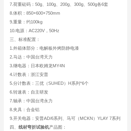
7.荷重砝码：50g、100g、200g、300g、500g各6套
8.体积：850×600×750mm
9.重量：约100kg
10.电源：AC220V，50Hz
三、标准配置：
1.外箱体部分：电解板外烤防静电漆
2.马达：中国台湾天力
3.继电器：日本欧姆龙MY4N
4.计数表：浙江安普
5.分计数表：三优（SUHED）H系列*6个
6.转速表：自主研发
7.轴承：中国台湾永力
8.夹具：合金铝
9.开关电器：安普AD/6系列、马可（MCKN）YLAY 7系列
四、
线材弯折试验机
产品图：