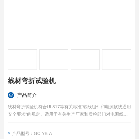
线材弯折试验机
产品简介
线材弯折试验机符合UL817等有关标准“软线组件和电源软线通用
安全要求"的规定。适用于有关生产厂家和质检部门对电源线、D
C线进行弯曲试验。本机可以测试插头引线及电线耐折强度，是
将试品固定于夹具后施重，经弯曲到预定次数后，检测其断线
产品型号：GC-YB-A
率，或无法通电时机台自动停机，检视其总计弯曲次数。