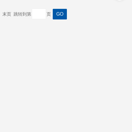
一页 末页 跳转到第
页