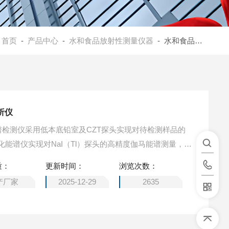
：
首页
-
产品中心
-
水和食品放射性测量仪器
- 水和食品放射性γ能谱分析仪
析仪
γ能谱检测仪采用低本底铅室及CZT探头实现对待检测样品的
能谱仪实现对NaI（Tl）探头的高精度伽马能谱测量，通
析软件实现对能谱的采集、存储、处理与解谱分析，最终
质：
更新时间：
浏览次数：
的识别与放射性比活度的测量分析。 [水和食品放射性γ能
产厂家
2025-12-29
2635
4Cs，137Cs，60Co，129I