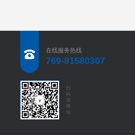
在线服务热线
769-81580307
扫
码
加
微
信