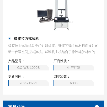
橡胶拉力试验机
橡胶拉力试验机是专门针对橡胶、硅胶等弹性体材料而设计的
新一代双空间拉试验机。试验机主机结合了橡胶硅胶材料的高
延伸性，加高有效测量范围，外形美观，操作方便，性能稳定
产品型号：
厂商性质：
可靠。计算机系统通过控制器，经调速系统控制交流伺服电机
GC-WS-1000S
生产厂家
转动，经减速系统减速后通过精密丝杠副带动移动横梁上升、
更新时间：
浏览次数：
下降，完成试样的拉伸力，延伸率，拉伸强度，断裂变形等试
验
2025-12-29
6903