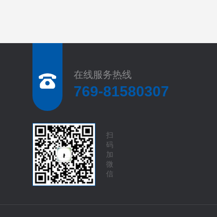
在线服务热线
769-81580307
扫
码
加
微
信