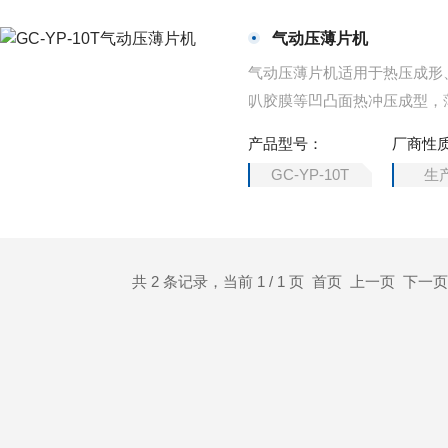
气动压薄片机
气动压薄片机适用于热压成形
叭胶膜等凹凸面热冲压成型，
产品型号：
厂商性
GC-YP-10T
生
共 2 条记录，当前 1 / 1 页 首页 上一页 下