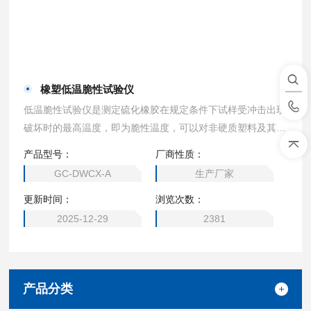
橡塑低温脆性试验仪
低温脆性试验仪是测定硫化橡胶在规定条件下试样受冲击出现
破坏时的最高温度，即为脆性温度，可以对非硬质塑料及其他
弹性材料在低温条件下的使用性能作比较性鉴定。橡塑低温脆
产品型号：
厂商性质：
性试验仪采用新型的半导体致冷（温差电子致冷），其致冷温
GC-DWCX-A
生产厂家
度可由数字显示，控温精度高。可以测定不同橡胶材料或不同
更新时间：
浏览次数：
配方的硫化橡胶的脆性温度和低温性能的优劣。
2025-12-29
2381
产品分类