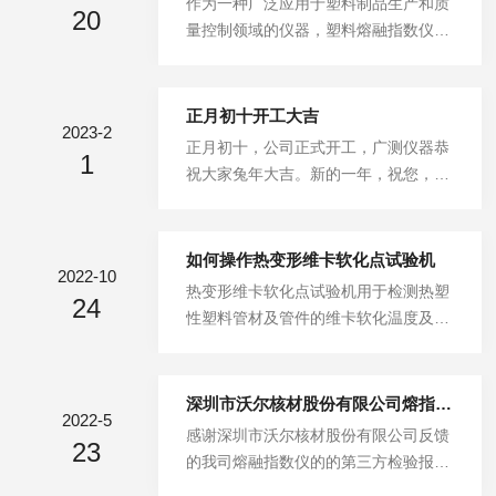
作为一种广泛应用于塑料制品生产和质
M、销售为一体的科技型仪器设备制造
20
技术企业认定，是业界及社会对我司技
量控制领域的仪器，塑料熔融指数仪可
民营企业,公司有15年的生产经验，拥
术、管理、服务水平与创新实力的充分
以快速地测量熔融聚合物的流动特性，
有各类软件、硬件的设计...
肯定；是对我司全体员工多年辛勤汗
从而帮助生产者准确地评估这些材料的
水、技术成果的最佳褒扬。作为高新技
性能，并为塑料制品设计和开发提供重
正月初十开工大吉
术企业，我司将更加重视技术创新，管
2023-2
要的参考数据。通过模拟熔融聚合物在
正月初十，公司正式开工，广测仪器恭
理创新、服务创新，依靠高新技术、规
1
一定温度和压力下产生的流动行为，实
祝大家兔年大吉。新的一年，祝您，前
范经营、科学化管理提高企业抗风险能
现了对材料粘度、流量和流动特性等关
兔似锦，大展宏兔，春风得意，纵横职
力，从而进一步提升企业市场核心竞争
键性质的快速测量。它一般包括热区、
场，节节攀升，好运连连，快活似仙，
力，再...
挤出系统、冷却器和数据采集分析系统
生活甜蜜，乐趣无穷，兔年富贵有余，
如何操作热变形维卡软化点试验机
四个主要组成部分。在测试过程中，先
2022-10
财源旺旺。我们也会不忘初心，砥砺前
热变形维卡软化点试验机用于检测热塑
将不同重量的样品装入试验筒，然后将
24
行，一如既往的管控好设备质量，做好
性塑料管材及管件的维卡软化温度及负
试验筒放入预热好的热区中升温，使其
售前售后服务，为大家提供更全面的采
荷变形温度的试验。在简支梁式的静弯
熔化成流动状态，进入挤出系统。在一
购服务。广测仪器主要生产销售：熔融
曲负载作用下，试样弯曲变形达到规定
定的...
指数仪【熔体流动速率】摆锤冲击试验
值时的温度，即弯曲负载热变形温度
深圳市沃尔核材股份有限公司熔指第三方检验结果评定
机【冲击强度测试】热变形维卡软化点
2022-5
（简称热变形温度）。热变形温度适用
感谢深圳市沃尔核材股份有限公司反馈
测试仪（热变形温度、维卡软化点）万
23
于控制质量和作为鉴定新品种热性能的
的我司熔融指数仪的的第三方检验报
能材料试验机【拉伸、弯曲、剪切等】
一个指标，但不代表其使用温度。本方
告，通知我司熔融指数仪评通过检验，
环刚度试验机【管材环刚度、环柔度、