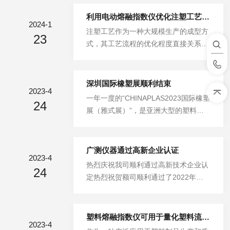
评价电线电缆阻燃性能的重要工具，它
在电线电缆防火等级评定中的应用有着
利用电动熔融指数仪优化注塑工艺流程
2024-1
*的地位。主要用于模拟电线电缆在火
注塑工艺作为一种大规模生产的成型方
23
灾环境下的燃烧行为。这种试验机能够
式，其工艺流程的优化程度直接关系到
在垂直和平行两种状态下对试样进行火
产品的质量、生产效率以及成本控制。
焰接触，以此评估电线电缆在受到火焰
电动熔融指数仪作为一种精密的测试工
直燃和蔓延燃烧时的阻燃性能、燃烧滴
具，可以提供详尽的塑料熔体流动特性
深圳国际橡塑展顺利结束
落物状况以及烟雾生成量等关键参数。
2023-4
数据，对于注塑工艺的优化起着至关重
一年一度的“CHINAPLAS2023国际橡塑
这些参数对于判断电线电缆在实际火灾
24
要的作用。主要通过测量塑料在一定温
展（雅式展）”，是亚洲大型的塑料及
场景中的安全性能至关重要。在具体试
度和压力下的熔体流动速率，来确定其
橡胶业展览会，也是业内影响力仅次于
验过程中，依据GB/T18380《电缆...
熔融流动指数（MFI），这一数值反映
德国「K展」的全球橡塑业第二大展
的是塑料熔体在熔融状态下的流动性
会，展会4月17日-20日在深圳国际会展
广测仪器通过高新企业认证
能，是评估塑料加工性能的重要指标。
2023-4
中心举行，现正式结束。广测仪器在展
热烈庆祝我司顺利通过高新技术企业认
具体来说，其在优化注塑工艺流程中的
24
会上陈列了公司自主研发生产的塑料、
定热烈祝贺额司顺利通过了2022年度
作用表现在以下几个方面：1.原料筛选
塑胶行业类检测设备，并为参展客户提
高新技术企业认定，成功获得"高新技
与配方设计：不同类型的塑料原料具有
供一系列应用解决方案和技术服务支
术企业证书"。体现了我公司不断创
不...
持。广测仪器坐落于中国的制造业中心
新、追求创新的理念，技术的实力和品
塑料熔融指数仪可用于量化塑料流动特性
东莞市，是一家从事研发、生产、OE
2023-4
牌的不断提升。此次我司成功通过高新